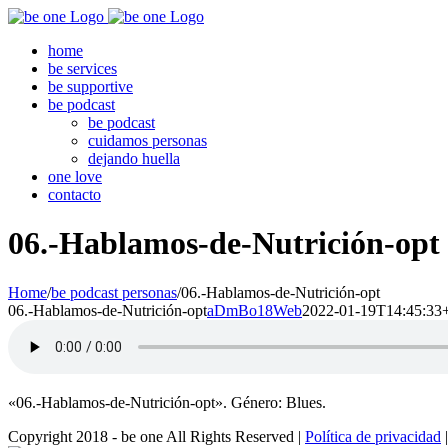
Skip
to
home
content
be services
be supportive
be podcast
be podcast
cuidamos personas
dejando huella
one love
contacto
06.-Hablamos-de-Nutrición-opt
Home
/
be podcast personas
/
06.-Hablamos-de-Nutrición-opt
06.-Hablamos-de-Nutrición-opt
aDmBo18Web
2022-01-19T14:45:33
«06.-Hablamos-de-Nutrición-opt». Género: Blues.
Copyright 2018 - be one All Rights Reserved |
Política de privacidad