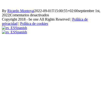
By
Ricardo Montoya
|
2022-09-01T15:00:55+02:00
septiembre 1st,
en
2022
|
Comentarios desactivados
LOGOEMPRESA-
Copyright 2018 - be one All Rights Reserved |
Política de
13-
privacidad
|
Política de cookies
LA-
Spanish
COCHURA.jpg
Spanish