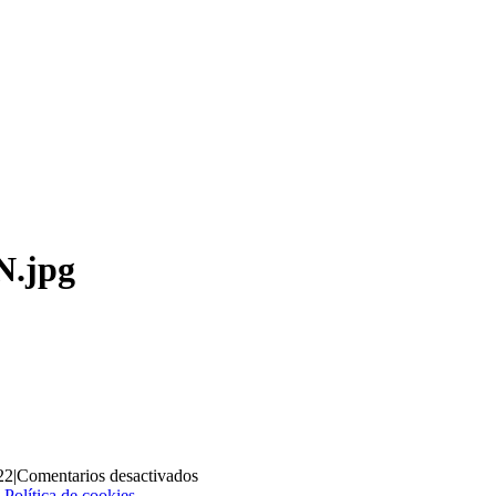
.jpg
en
22
|
Comentarios desactivados
LOGOEMPRESA-
|
Política de cookies