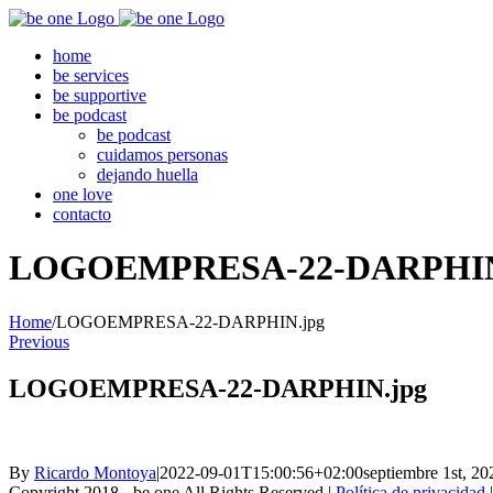
Skip
to
home
content
be services
be supportive
be podcast
be podcast
cuidamos personas
dejando huella
one love
contacto
LOGOEMPRESA-22-DARPHIN
Home
/
LOGOEMPRESA-22-DARPHIN.jpg
Previous
LOGOEMPRESA-22-DARPHIN.jpg
By
Ricardo Montoya
|
2022-09-01T15:00:56+02:00
septiembre 1st, 20
Copyright 2018 - be one All Rights Reserved |
Política de privacidad