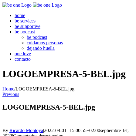
Skip
to
home
content
be services
be supportive
be podcast
be podcast
cuidamos personas
dejando huella
one love
contacto
LOGOEMPRESA-5-BEL.jpg
Home
/
LOGOEMPRESA-5-BEL.jpg
Previous
LOGOEMPRESA-5-BEL.jpg
By
Ricardo Montoya
|
2022-09-01T15:00:55+02:00
septiembre 1st,
en
2022
|
Comentarios desactivados