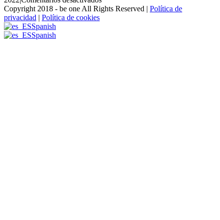
LOGOEMPRESA-
Copyright 2018 - be one All Rights Reserved |
Política de
5-
privacidad
|
Política de cookies
BEL.jpg
Spanish
Spanish